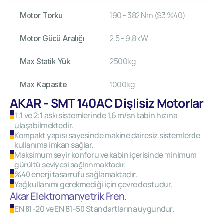
190 - 382 Nm (S3 %40)
Motor Torku
2.5 - 9,8 kW
Motor Gücü Aralığı
2500kg
Max Statik Yük
1000kg
Max Kapasite
AKAR - SMT 140AC Dişlisiz Motorlar
1:1 ve 2:1 askı sistemlerinde 1,6 m/sn kabin hızına
ulaşabilmektedir.
Kompakt yapısı sayesinde makine dairesiz sistemlerde
kullanıma imkan sağlar.
Maksimum seyir konforu ve kabin içerisinde minimum
gürültü seviyesi sağlanmaktadır.
%40 enerji tasarrufu sağlamaktadır.
Yağ kullanımı gerekmediği için çevre dostudur.
Akar Elektromanyetrik Fren.
EN 81-20 ve EN 81-50 Standartlarına uygundur.