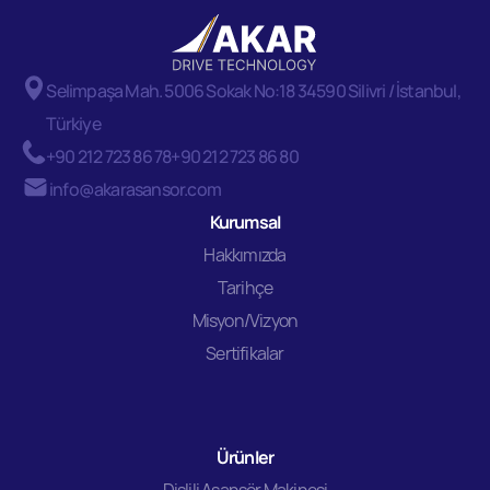
Selimpaşa Mah. 5006 Sokak No:18 34590 Silivri / İstanbul,
Türkiye
+90 212 723 86 78
+90 212 723 86 80
info@akarasansor.com
Kurumsal
Hakkımızda
Tarihçe
Misyon/Vizyon
Sertifikalar
Ürünler
Dişlili Asansör Makinesi